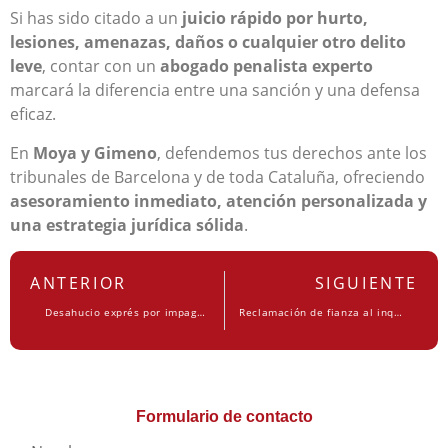
Si has sido citado a un
juicio rápido por hurto,
lesiones, amenazas, daños o cualquier otro delito
leve
, contar con un
abogado penalista experto
marcará la diferencia entre una sanción y una defensa
eficaz.
En
Moya y Gimeno
, defendemos tus derechos ante los
tribunales de Barcelona y de toda Cataluña, ofreciendo
asesoramiento inmediato, atención personalizada y
una estrategia jurídica sólida
.
ANTERIOR
SIGUIENTE
Desahucio exprés por impago en 2025: plazos y proceso en Cataluña
Reclamación de fianza al inquilino: pasos legales si no hay acuerdo
Formulario de contacto