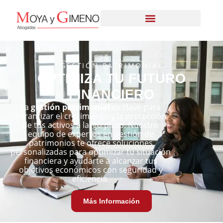
GESTIÓN PATRIMONIAL
OPTIMIZA TU FUTURO
FINANCIERO
La
gestión patrimonial
es clave para
garantizar el crecimiento y la protección
de tus activos a largo plazo. Nuestro
equipo de expertos en gestión de
patrimonios te ofrece soluciones
personalizadas para optimizar tu situación
financiera y ayudarte a alcanzar tus
objetivos económicos con seguridad y
eficiencia.
Más Información