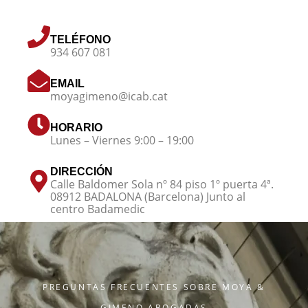
TELÉFONO
934 607 081
EMAIL
moyagimeno@icab.cat
HORARIO
Lunes – Viernes 9:00 – 19:00
DIRECCIÓN
Calle Baldomer Sola nº 84 piso 1º puerta 4ª.
08912 BADALONA (Barcelona) Junto al
centro Badamedic
PREGUNTAS FRECUENTES SOBRE MOYA &
GIMENO ABOGADAS