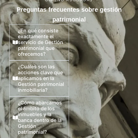
Preguntas frecuentes sobre gestión
patrimonial
¿En qué consiste
exactamente el
servicio de Gestión
patrimonial que
ofrecemos?
¿Cuáles son las
acciones clave que
aplicamos en la
Gestión patrimonial
inmobiliaria?
¿Cómo abarcamos
el ámbito de los
inmuebles y la
banca dentro de la
Gestión
patrimonial?