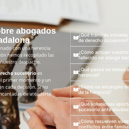
obre abogados
¿Qué trámites iniciale
adalona
de derecho sucesorio?
ionado con una herencia
¿Cómo actúan vuestros
ión hemos recopilado las
fallecido no otorgó te
 nuestro despacho.
¿Qué pasos se deben se
recho sucesorio
es
herencia?
 el primer momento y un
en cada decisión. Si no
¿Cómo os encargáis de 
de la herencia?
encantadas de atenderte
¿Qué soluciones aport
sucesorio ante deudas 
¿Cómo resuelven vuest
conflictos entre famili