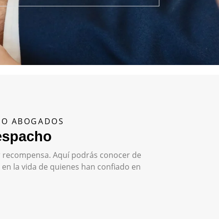
ENO ABOGADOS
despacho
yor recompensa. Aquí podrás conocer de
en la vida de quienes han confiado en