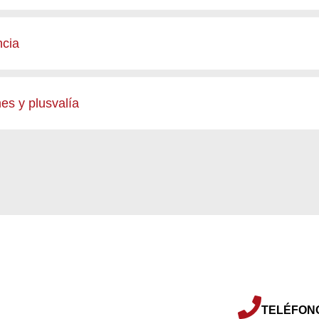
ncia
es y plusvalía
TELÉFON