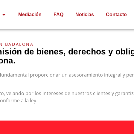
Mediación
FAQ
Noticias
Contacto
EN BADALONA
isión de bienes, derechos y oblig
ona.
undamental proporcionar un asesoramiento integral y pers
elando por los intereses de nuestros clientes y garantiz
onforme a la ley.