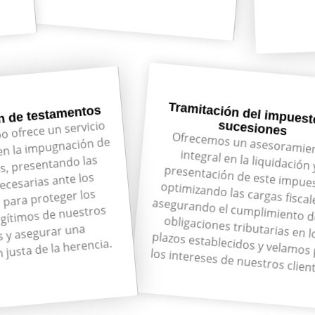
Tramitación del impuest
n de testamentos
o ofrece un servicio
sucesiones
Ofrecemos un asesoramie
integral en la liquidació
presentación de este impues
optimizando las cargas fiscales y asegurando el cumplimiento
obligaciones tributarias en
en la impugnación de
s, presentando las
cesarias ante los
 para proteger los
gítimos de nuestros
s y asegurar una
 justa de la herencia.
plazos establecidos y velamos por los intereses de nuestros cl