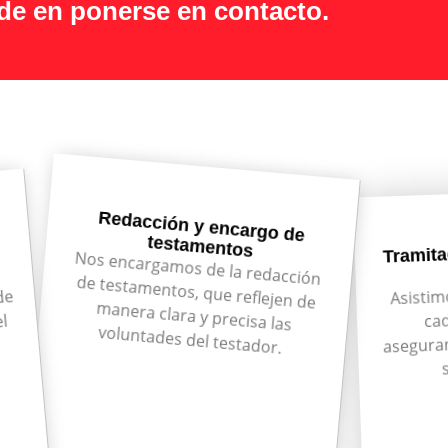
ude en ponerse en contacto.
Redacción y encargo de
testamentos
Tramita
Nos encargamos de la redacción
de testamentos, que reflejen de
manera clara y precisa las
Asistimo
de
cad
el
voluntades del testador.
aseguran