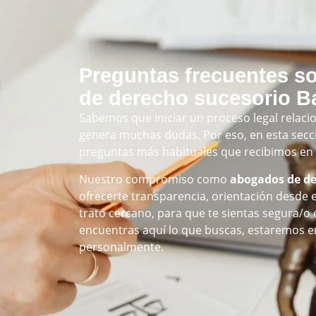
Preguntas frecuentes s
de derecho sucesorio B
Sabemos que iniciar un proceso legal relac
genera muchas dudas. Por eso, en esta secc
preguntas más habituales que recibimos en
Nuestro compromiso como
abogados de de
ofrecerte transparencia, orientación desde
trato cercano, para que te sientas segura/o 
encuentras aquí lo que buscas, estaremos 
personalmente.