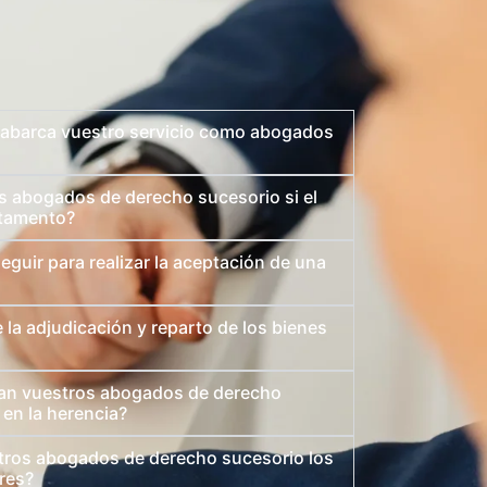
s abarca vuestro servicio como abogados
 abogados de derecho sucesorio si el
stamento?
guir para realizar la aceptación de una
la adjudicación y reparto de los bienes
an vuestros abogados de derecho
en la herencia?
ros abogados de derecho sucesorio los
ares?