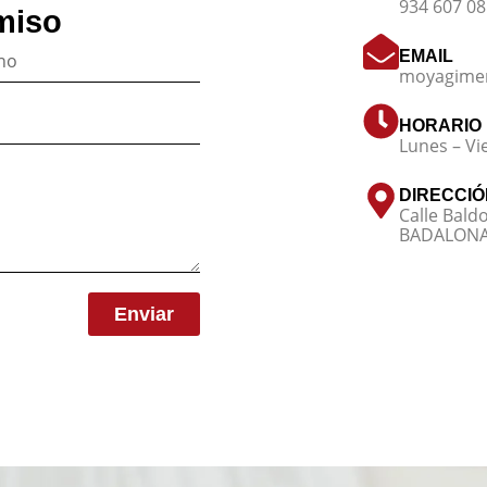
934 607 0
miso
EMAIL
moyagime
HORARIO
Lunes – Vi
DIRECCIÓ
Calle Bald
BADALONA 
Enviar