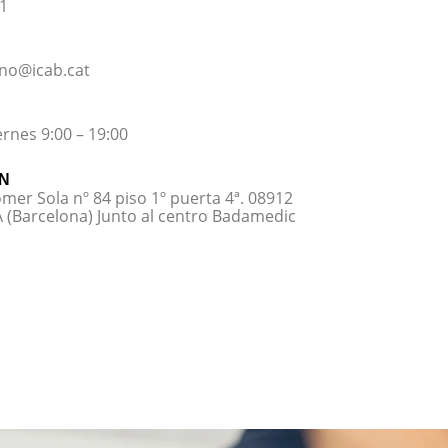
81
no@icab.cat
ernes 9:00 – 19:00
N
omer Sola nº 84 piso 1º puerta 4ª. 08912
(Barcelona) Junto al centro Badamedic