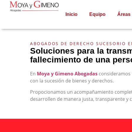
Inicio
Equipo
Áreas
ABOGADOS DE DERECHO SUCESORIO 
Soluciones para la transm
fallecimiento de una pers
En
Moya y Gimeno Abogadas
consideramos f
con la sucesión de bienes y derechos.
Propocionamos un acompañamiento completo, v
desarrollen de manera justa, transparente y c