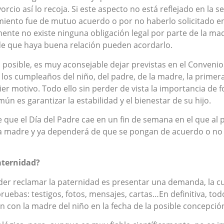
orcio así lo recoja. Si este aspecto no está reflejado en la 
miento fue de mutuo acuerdo o por no haberlo solicitado en
ente no existe ninguna obligación legal por parte de la mad
 de que haya buena relación pueden acordarlo.
 posible, es muy aconsejable dejar previstas en el Conveni
e, los cumpleaños del niño, del padre, de la madre, la prim
ier motivo. Todo ello sin perder de vista la importancia de
ún es garantizar la estabilidad y el bienestar de su hijo.
de que el Día del Padre cae en un fin de semana en el que al 
n la madre y ya dependerá de que se pongan de acuerdo o no
aternidad?
er reclamar la paternidad es presentar una demanda, la cua
uebas: testigos, fotos, mensajes, cartas…En definitiva, tod
n con la madre del niño en la fecha de la posible concepció