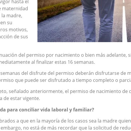
igor hasta el
e maternidad
 la madre,
 en su
tros motivos,
acción de sus
inuación del permiso por nacimiento o bien más adelante, s
ediatamente al finalizar estas 16 semanas.
ras semanas del disfrute del permiso deberán disfrutarse d
permiso que puede ser disfrutado a tiempo completo o parci
eto, señalado anteriormente, el permiso de nacimiento de do
a de estar vigente.
da para conciliar vida laboral y familiar?
ados a que en la mayoría de los casos sea la madre quien
n embargo, no está de más recordar que la solicitud de red