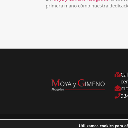
primera mano cómo nuestra dedicación
Cal
ce
mo
93
Copyright Moya y Gimeno Abogadas | Diseño web reali
Utilizamos cookies para of