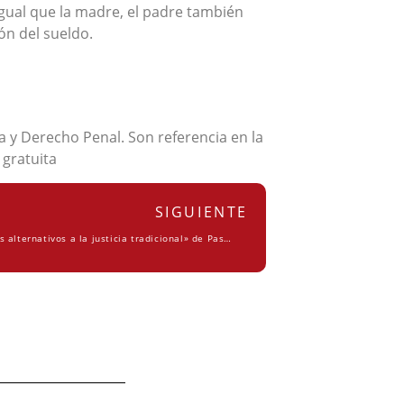
 igual que la madre, el padre también
ón del sueldo.
 y Derecho Penal. Son referencia en la
 gratuita
SIGUIENTE
Se publica «Justicia sin jueces, métodos alternativos a la justicia tradicional» de Pascual Ortuño