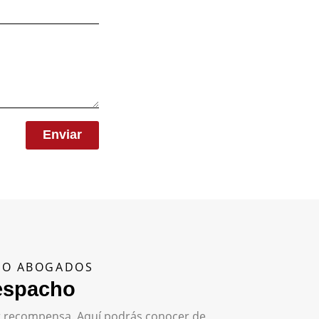
Enviar
ENO ABOGADOS
despacho
yor recompensa. Aquí podrás conocer de