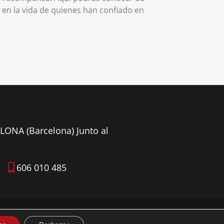
en la vida de quienes han confiado en
ALONA (Barcelona) Junto al
606 010 485
Aviso Legal
|
Política de Privacidad