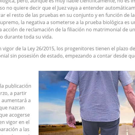
ógica, pero, aunque es muy fiable científicamente, no es imp
o no quiere decir que el Juez vaya a entender automática
rar el resto de las pruebas en su conjunto y en función de l
upremo, la negativa a someterse a la prueba biológica es un
la acción de reclamación de la filiación no matrimonial de 
jo durante toda su vida.
 vigor de la Ley 26/2015, los progenitores tienen el plazo d
nial sin posesión de estado, empezando a contar desde qu
la publicación
rzo, a partir
ad aumentará a
 que nazcan
 que acogerse
n vigor en el
aración a las