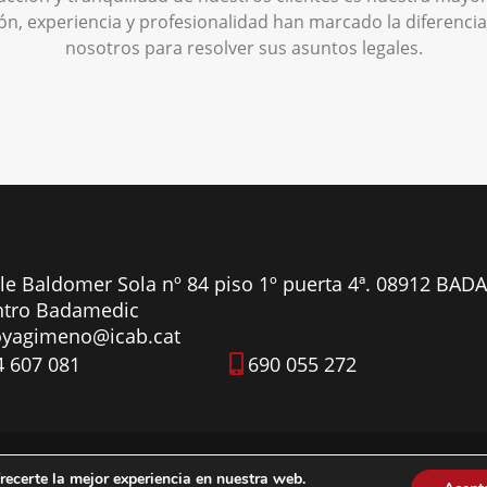
, experiencia y profesionalidad han marcado la diferencia 
nosotros para resolver sus asuntos legales.
le Baldomer Sola nº 84 piso 1º puerta 4ª. 08912 BAD
ntro Badamedic
yagimeno@icab.cat
4 607 081
690 055 272
zado por
LawPartner
recerte la mejor experiencia en nuestra web.