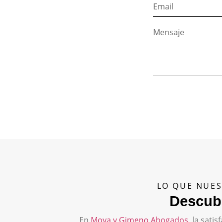
LO QUE NUES
Descubr
En
Moya y Gimeno Abogados
, la sat