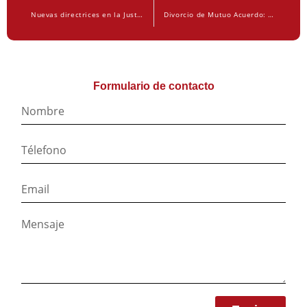
Nuevas directrices en la Justicia Penal para combatir la violencia de género
Divorcio de Mutuo Acuerdo: Una Guía Práctica para un Proceso Sin Complicaciones
Formulario de contacto